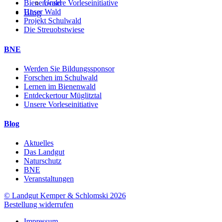
Unsere Vorleseinitiative
Bienenwald
Blog
Unser Wald
Projekt Schulwald
Die Streuobstwiese
BNE
Werden Sie Bildungssponsor
Forschen im Schulwald
Lernen im Bienenwald
Entdeckertour Müglitztal
Unsere Vorleseinitiative
Blog
Aktuelles
Das Landgut
Naturschutz
BNE
Veranstaltungen
© Landgut Kemper & Schlomski 2026
Bestellung widerrufen
Impressum