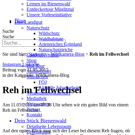
Lernen im Bienenwald
Entdeckertour Müglitztal
Unsere Vorleseinitiative
Blog
Das Landgut
Naturschutz
Suche
Wildschutz
Suche
Waldhabitate
Artenreiches Grünland
Naturschutzteiche
Sie sind hier:
Startseite
>
Wildkamera-Blog
>
Reh im Fellwechsel
Landgut-Auszeit
Shop
Instagram
Linkedin
Hof-Tour
Beitrag vom 11.05.2015
Stallgeflüster
in der Kategorie:
Wildkamera-Blog
Mitmachen
FÖJ
Reh im Fellwechsel
Aktuelle Jobangebote
Veranstaltungskalender
Mediathek
Netzwerken
Am 11.05.2015 um 07:38 Uhr sehen wir ein gutes Bild von einem
Presse
Reh im Fellwechsel.
Kontakt
Dein Stück Bienenwald
Detailseite Lebensraum
Auf den ersten Blick mag sich der Leser bei diesem Reh fragen, ob
Lebensraum