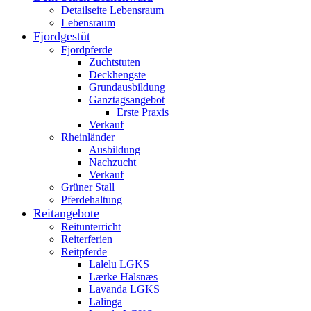
Detailseite Lebensraum
Lebensraum
Fjordgestüt
Fjordpferde
Zuchtstuten
Deckhengste
Grundausbildung
Ganztagsangebot
Erste Praxis
Verkauf
Rheinländer
Ausbildung
Nachzucht
Verkauf
Grüner Stall
Pferdehaltung
Reitangebote
Reitunterricht
Reiterferien
Reitpferde
Lalelu LGKS
Lærke Halsnæs
Lavanda LGKS
Lalinga