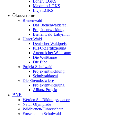
Lonely LGKS
Maximus LGKS
Livja LGKS
Ökosysteme
Bienenwald
Das Bienenwaldareal
Projektentwicklung
Bienenwald-Labyrinth
Unser Wald
Deutscher Waldpreis
PEFC-Zertifizierung
Artenreicher Waldsaum
Die Weißtanne
Die Eibe
Projekt Schulwald
Projektentwicklung
Schulwaldareal
Die Streuobstwiese
Projektentwicklung
Allianz Projekt
BNE
Werden Sie Bildungssponsor
Natur-Olympiade
Wildbienen-Führerschein
Forschen im Schulwald