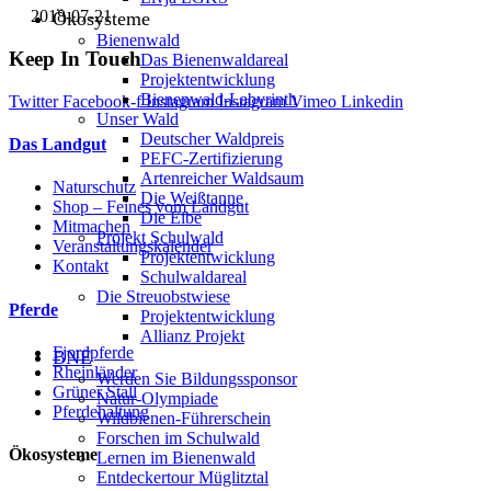
2018-07-21
Ökosysteme
Bienenwald
Keep In Touch
Das Bienenwaldareal
Projektentwicklung
Bienenwald-Labyrinth
Twitter
Facebook-f
Instagram
Instagram
Vimeo
Linkedin
Unser Wald
Deutscher Waldpreis
Das Landgut
PEFC-Zertifizierung
Artenreicher Waldsaum
Naturschutz
Die Weißtanne
Shop – Feines vom Landgut
Die Eibe
Mitmachen
Projekt Schulwald
Veranstaltungskalender
Projektentwicklung
Kontakt
Schulwaldareal
Die Streuobstwiese
Pferde
Projektentwicklung
Allianz Projekt
Fjordpferde
BNE
Rheinländer
Werden Sie Bildungssponsor
Grüner Stall
Natur-Olympiade
Pferdehaltung
Wildbienen-Führerschein
Forschen im Schulwald
Ökosysteme
Lernen im Bienenwald
Entdeckertour Müglitztal