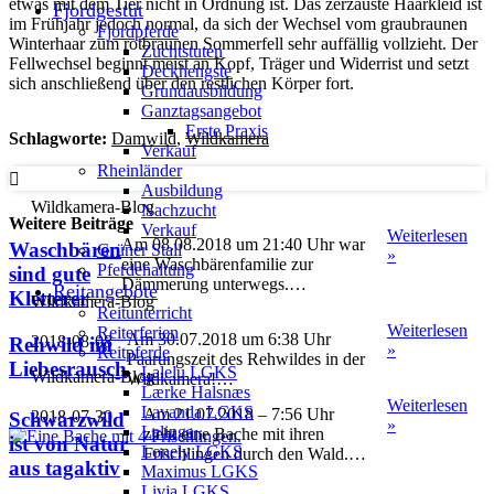
etwas mit dem Tier nicht in Ordnung ist. Das zerzauste Haarkleid ist
Fjordgestüt
im Frühjahr jedoch normal, da sich der Wechsel vom graubraunen
Fjordpferde
Winterhaar zum rotbraunen Sommerfell sehr auffällig vollzieht. Der
Zuchtstuten
Fellwechsel beginnt meist an Kopf, Träger und Widerrist und setzt
Deckhengste
sich anschließend über den restlichen Körper fort.
Grundausbildung
Ganztagsangebot
Erste Praxis
Schlagworte:
Damwild
,
Wildkamera
Verkauf
Rheinländer
Ausbildung
Wildkamera-Blog
Nachzucht
Weitere Beiträge
Verkauf
Weiterlesen
Am 08.08.2018 um 21:40 Uhr war
Waschbären
Grüner Stall
»
eine Waschbärenfamilie zur
Pferdehaltung
sind gute
Dämmerung unterwegs.
Reitangebote
Kletterer
Wildkamera-Blog
Reitunterricht
Weiterlesen
Reiterferien
Am 30.07.2018 um 6:38 Uhr
2018-08-08
Rehwild im
»
Reitpferde
Paarungszeit des Rehwildes in der
Liebesrausch
Lalelu LGKS
Wildkamera-Blog
Wildkamera!
Lærke Halsnæs
Weiterlesen
Lavanda LGKS
Am 21.07.2018 – 7:56 Uhr
2018-07-30
Schwarzwild
»
Lalinga
zieht eine Bache mit ihren
ist von Natur
Lonely LGKS
Frischlingen durch den Wald.
aus tagaktiv
Maximus LGKS
Livja LGKS